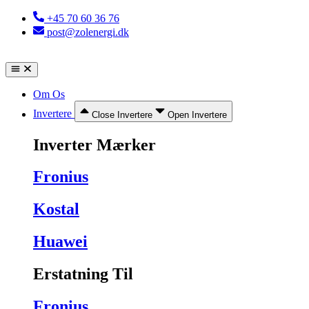
Videre
+45 70 60 36 76
til
post@zolenergi.dk
indhold
Om Os
Invertere
Close Invertere
Open Invertere
Inverter Mærker
Fronius
Kostal
Huawei
Erstatning Til
Fronius