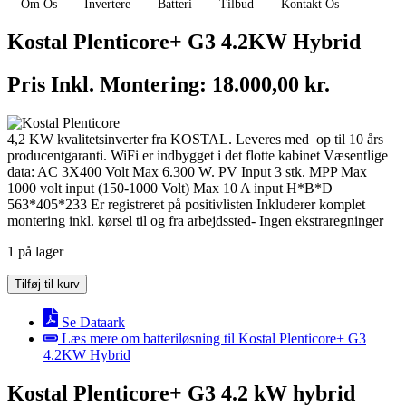
Om Os
Invertere
Batteri
Tilbud
Kontakt Os
Kostal Plenticore+ G3 4.2KW Hybrid
Pris Inkl. Montering:
18.000,00
kr.
4,2 KW kvalitetsinverter fra KOSTAL. Leveres med op til 10 års
producentgaranti. WiFi er indbygget i det flotte kabinet Væsentlige
data: AC 3X400 Volt Max 6.300 W. PV Input 3 stk. MPP Max
1000 volt input (150-1000 Volt) Max 10 A input H*B*D
563*405*233 Er registreret på positivlisten Inkluderer komplet
montering inkl. kørsel til og fra arbejdssted- Ingen ekstraregninger
1 på lager
Kostal
Tilføj til kurv
Plenticore+
G3
Se Dataark
4.2KW
Læs mere om batteriløsning til Kostal Plenticore+ G3
Hybrid
4.2KW Hybrid
antal
Kostal Plenticore+ G3 4.2 kW hybrid