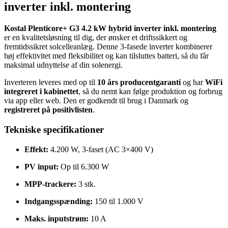
inverter inkl. montering
Kostal Plenticore+ G3 4.2 kW hybrid inverter inkl. montering
er en kvalitetsløsning til dig, der ønsker et driftssikkert og
fremtidssikret solcelleanlæg. Denne 3-fasede inverter kombinerer
høj effektivitet med fleksibilitet og kan tilsluttes batteri, så du får
maksimal udnyttelse af din solenergi.
Inverteren leveres med op til
10 års producentgaranti
og har
WiFi
integreret i kabinettet
, så du nemt kan følge produktion og forbrug
via app eller web. Den er godkendt til brug i Danmark og
registreret på positivlisten
.
Tekniske specifikationer
Effekt:
4.200 W, 3-faset (AC 3×400 V)
PV input:
Op til 6.300 W
MPP-trackere:
3 stk.
Indgangsspænding:
150 til 1.000 V
Maks. inputstrøm:
10 A