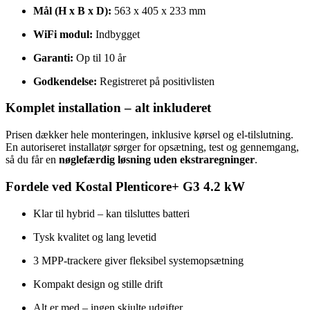
Mål (H x B x D):
563 x 405 x 233 mm
WiFi modul:
Indbygget
Garanti:
Op til 10 år
Godkendelse:
Registreret på positivlisten
Komplet installation – alt inkluderet
Prisen dækker hele monteringen, inklusive kørsel og el-tilslutning.
En autoriseret installatør sørger for opsætning, test og gennemgang,
så du får en
nøglefærdig løsning uden ekstraregninger
.
Fordele ved Kostal Plenticore+ G3 4.2 kW
Klar til hybrid – kan tilsluttes batteri
Tysk kvalitet og lang levetid
3 MPP-trackere giver fleksibel systemopsætning
Kompakt design og stille drift
Alt er med – ingen skjulte udgifter