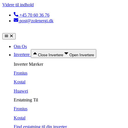
Videre til indhold
+45 70 60 36 76
post@zolenergi.dk
Om Os
Invertere
Close Invertere
Open Invertere
Inverter Mærker
Fronius
Kostal
Huawei
Erstatning Til
Fronius
Kostal
Find erstatning til din inverter