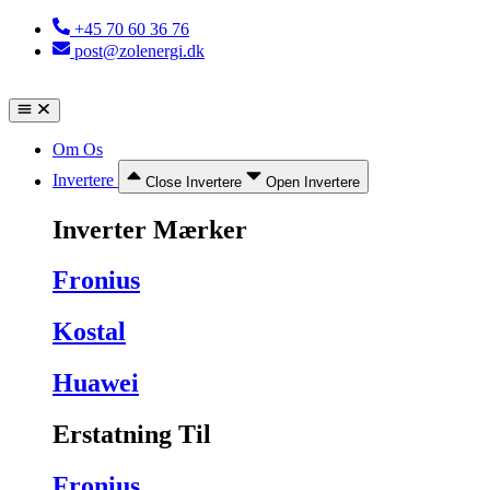
Videre
+45 70 60 36 76
til
post@zolenergi.dk
indhold
Om Os
Invertere
Close Invertere
Open Invertere
Inverter Mærker
Fronius
Kostal
Huawei
Erstatning Til
Fronius