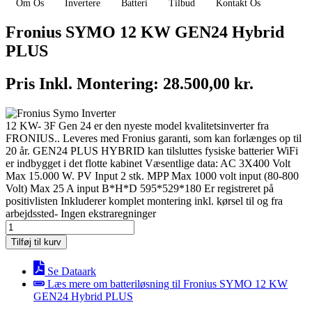
Om Os
Invertere
Batteri
Tilbud
Kontakt Os
Fronius SYMO 12 KW GEN24 Hybrid
PLUS
Pris Inkl. Montering:
28.500,00
kr.
12 KW- 3F Gen 24 er den nyeste model kvalitetsinverter fra
FRONIUS.. Leveres med Fronius garanti, som kan forlænges op til
20 år. GEN24 PLUS HYBRID kan tilsluttes fysiske batterier WiFi
er indbygget i det flotte kabinet Væsentlige data: AC 3X400 Volt
Max 15.000 W. PV Input 2 stk. MPP Max 1000 volt input (80-800
Volt) Max 25 A input B*H*D 595*529*180 Er registreret på
positivlisten Inkluderer komplet montering inkl. kørsel til og fra
arbejdssted- Ingen ekstraregninger
Fronius
SYMO
Tilføj til kurv
12
KW
Se Dataark
GEN24
Læs mere om batteriløsning til Fronius SYMO 12 KW
Hybrid
GEN24 Hybrid PLUS
PLUS