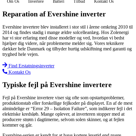
Om Os
Invertere
Batteri
Tilbud
Kontakt Os
Reparation af Evershine inverter
Evershine invertere blev installeret i stor stil i årene omkring 2010 til
2014 og findes stadig i mange ældre solcelleanlæg. Hos Zolenergi
har vi stor erfaring med disse modeller og ved, hvordan vi bedst
hjælper dig videre, når problemerne melder sig. Vores teknikere
dækker hele Danmark og tilbyder hurtig udskiftning med garanti og
tryghed hele vejen.
Find Erstatningsinverter
Kontakt Os
Typiske fejl på Evershine invertere
Fejl på Evershine invertere viser sig ofte som opstartsproblemer,
produktionstab eller forskellige fejlkoder på displayet. En af de mest
almindelige er “Error 29 – Isolation Failure”, som indikerer fejl i det
elektriske kredsløb. Mange oplever, at inverteren stopper med at
producere strøm i dagtimerne, selvom solen skinner, og at fejlen
kommer og går.
Evershine-serien er kendt for at have kortere levetid end nyere