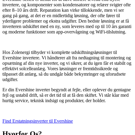
invertere, og komponenter som kondensatorer og relæer svigter ofte
efter 8–10 års drift. Reparation kan virke tillokkende, men vi ser
gang på gang, at det er en midlertidig løsning, der ofte fører til
yderligere problemer og ekstra udgifter. Den bedste løsning er at få
inverteren udskiftet med en ny, som leveres med op til 10 års garanti
og moderne funktioner som app-overvågning og WiFi-tilslutning.
Hos Zolenergi tilbyder vi komplette udskiftningsløsninger til
Evershine invertere. Vi håndterer alt fra nedtagning til montering og
opsætning af din nye inverter, og vi sikrer, at du igen får et stabilt og
effektivt solcelleanlæg. Vores løsninger er fremtidssikrede og
tilpasset dit anlæg, så du undgår både bekymringer og uforudsete
udgifter.
Er din Evershine inverter begyndt at fejle, eller oplever du gentagne
fejl og ustabil drift, så er det tid til at få den skiftet. Vi står klar med
hurtig service, teknisk indsigt og produkter, der holder.
Find Erstatningsinverter til Evershine
Hvorfor Os?