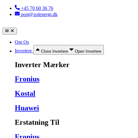
Videre
+45 70 60 36 76
til
post@zolenergi.dk
indhold
Om Os
Invertere
Close Invertere
Open Invertere
Inverter Mærker
Fronius
Kostal
Huawei
Erstatning Til
Fronius