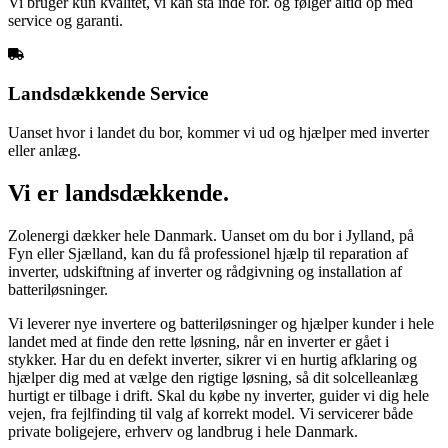
Vi bruger kun kvalitet, vi kan stå inde for. og følger altid op med
service og garanti.
Landsdækkende Service
Uanset hvor i landet du bor, kommer vi ud og hjælper med inverter
eller anlæg.
Vi er landsdækkende.
Zolenergi dækker hele Danmark. Uanset om du bor i Jylland, på
Fyn eller Sjælland, kan du få professionel hjælp til reparation af
inverter, udskiftning af inverter og rådgivning og installation af
batteriløsninger.
Vi leverer nye invertere og batteriløsninger og hjælper kunder i hele
landet med at finde den rette løsning, når en inverter er gået i
stykker. Har du en defekt inverter, sikrer vi en hurtig afklaring og
hjælper dig med at vælge den rigtige løsning, så dit solcelleanlæg
hurtigt er tilbage i drift. Skal du købe ny inverter, guider vi dig hele
vejen, fra fejlfinding til valg af korrekt model. Vi servicerer både
private boligejere, erhverv og landbrug i hele Danmark.