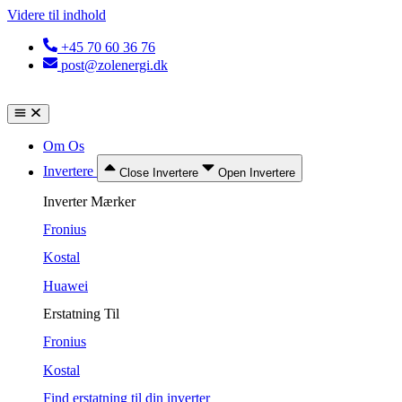
Videre til indhold
+45 70 60 36 76
post@zolenergi.dk
Om Os
Invertere
Close Invertere
Open Invertere
Inverter Mærker
Fronius
Kostal
Huawei
Erstatning Til
Fronius
Kostal
Find erstatning til din inverter