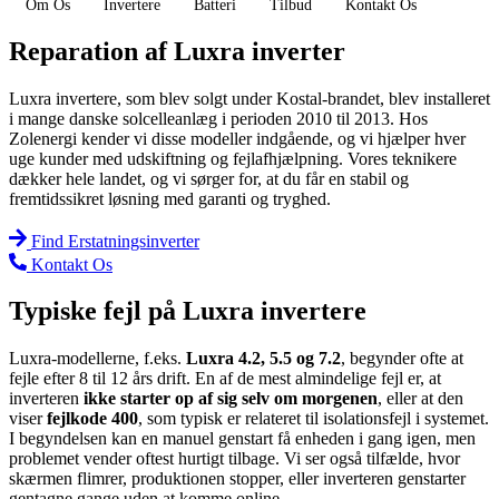
Om Os
Invertere
Batteri
Tilbud
Kontakt Os
Reparation af Luxra inverter
Luxra invertere, som blev solgt under Kostal-brandet, blev installeret
i mange danske solcelleanlæg i perioden 2010 til 2013. Hos
Zolenergi kender vi disse modeller indgående, og vi hjælper hver
uge kunder med udskiftning og fejlafhjælpning. Vores teknikere
dækker hele landet, og vi sørger for, at du får en stabil og
fremtidssikret løsning med garanti og tryghed.
Find Erstatningsinverter
Kontakt Os
Typiske fejl på Luxra invertere
Luxra-modellerne, f.eks.
Luxra 4.2, 5.5 og 7.2
, begynder ofte at
fejle efter 8 til 12 års drift. En af de mest almindelige fejl er, at
inverteren
ikke starter op af sig selv om morgenen
, eller at den
viser
fejlkode 400
, som typisk er relateret til isolationsfejl i systemet.
I begyndelsen kan en manuel genstart få enheden i gang igen, men
problemet vender oftest hurtigt tilbage. Vi ser også tilfælde, hvor
skærmen flimrer, produktionen stopper, eller inverteren genstarter
gentagne gange uden at komme online.