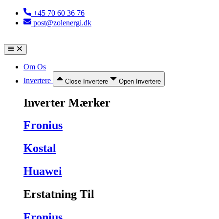
Videre
+45 70 60 36 76
til
post@zolenergi.dk
indhold
Om Os
Invertere
Close Invertere
Open Invertere
Inverter Mærker
Fronius
Kostal
Huawei
Erstatning Til
Fronius