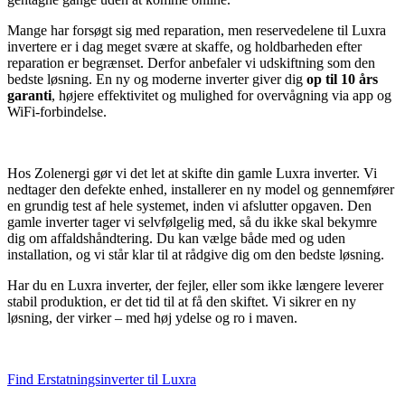
Mange har forsøgt sig med reparation, men reservedelene til Luxra
invertere er i dag meget svære at skaffe, og holdbarheden efter
reparation er begrænset. Derfor anbefaler vi udskiftning som den
bedste løsning. En ny og moderne inverter giver dig
op til 10 års
garanti
, højere effektivitet og mulighed for overvågning via app og
WiFi-forbindelse.
Hos Zolenergi gør vi det let at skifte din gamle Luxra inverter. Vi
nedtager den defekte enhed, installerer en ny model og gennemfører
en grundig test af hele systemet, inden vi afslutter opgaven. Den
gamle inverter tager vi selvfølgelig med, så du ikke skal bekymre
dig om affaldshåndtering. Du kan vælge både med og uden
installation, og vi står klar til at rådgive dig om den bedste løsning.
Har du en Luxra inverter, der fejler, eller som ikke længere leverer
stabil produktion, er det tid til at få den skiftet. Vi sikrer en ny
løsning, der virker – med høj ydelse og ro i maven.
Find Erstatningsinverter til Luxra